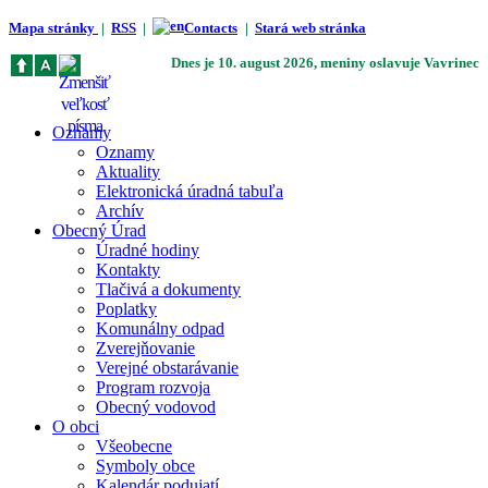
Mapa stránky
|
RSS
|
Contacts
|
Stará web stránka
Dnes je
10. august 2026
, meniny oslavuje
Vavrinec
Oznamy
Oznamy
Aktuality
Elektronická úradná tabuľa
Archív
Obecný Úrad
Úradné hodiny
Kontakty
Tlačivá a dokumenty
Poplatky
Komunálny odpad
Zverejňovanie
Verejné obstarávanie
Program rozvoja
Obecný vodovod
O obci
Všeobecne
Symboly obce
Kalendár podujatí