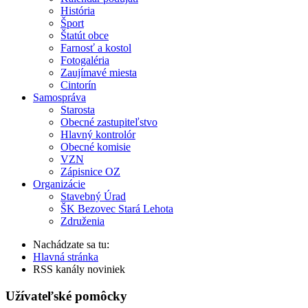
História
Šport
Štatút obce
Farnosť a kostol
Fotogaléria
Zaujímavé miesta
Cintorín
Samospráva
Starosta
Obecné zastupiteľstvo
Hlavný kontrolór
Obecné komisie
VZN
Zápisnice OZ
Organizácie
Stavebný Úrad
ŠK Bezovec Stará Lehota
Združenia
Nachádzate sa tu:
Hlavná stránka
RSS kanály noviniek
Užívateľské pomôcky