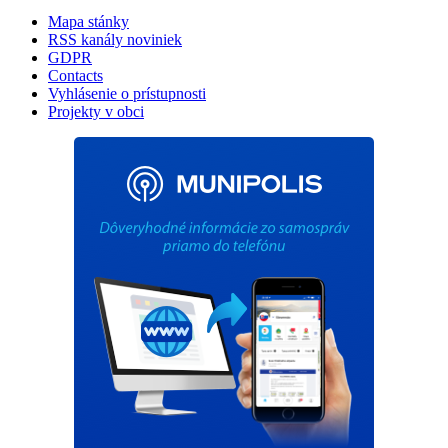
Mapa stánky
RSS kanály noviniek
GDPR
Contacts
Vyhlásenie o prístupnosti
Projekty v obci