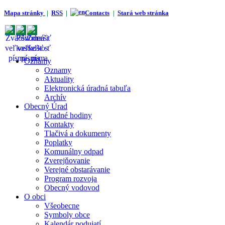
Mapa stránky
|
RSS
|
Contacts
|
Stará web stránka
Oznamy
Oznamy
Aktuality
Elektronická úradná tabuľa
Archív
Obecný Úrad
Úradné hodiny
Kontakty
Tlačivá a dokumenty
Poplatky
Komunálny odpad
Zverejňovanie
Verejné obstarávanie
Program rozvoja
Obecný vodovod
O obci
Všeobecne
Symboly obce
Kalendár podujatí