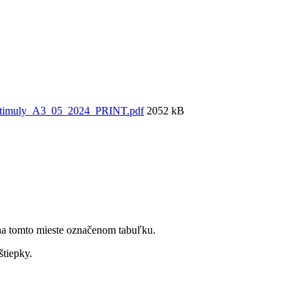
_stimuly_A3_05_2024_PRINT.pdf
2052 kB
i na tomto mieste označenom tabuľku.
štiepky.