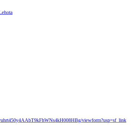
Vrtvuhrt450y4AAbT9kFhWNs4kH008HBg/viewform?usp=sf_link