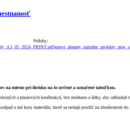
mestnanosť
Prílohy:
upsvr_plagaty_narodne_projekty_new
ov na miesto pri ihrisku na to určené a označené tabuľkou.
elezných a plastových konštrukcií, bez molitanu a látky, aby odkladal
roodpad a iné kusy materiálu, ktoré sa nedajú použiť na zhodnotenie do 