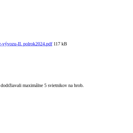
r-vývozu-II. polrok2024.pdf
117 kB
a dodržiavali maximálne 5 svietnikov na hrob.