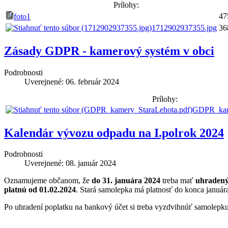
Prílohy:
47
foto1
1712902937355.jpg
36
Zásady GDPR - kamerový systém v obci
Podrobnosti
Uverejnené: 06. február 2024
Prílohy:
GDPR_kame
Kalendár vývozu odpadu na I.polrok 2024
Podrobnosti
Uverejnené: 08. január 2024
Oznamujeme občanom, že
do 31. januára 2024
treba mať
uhradený
platnú od 01.02.2024
. Stará samolepka má platnosť do konca január
Po uhradení poplatku na bankový účet si treba vyzdvihnúť samolepk