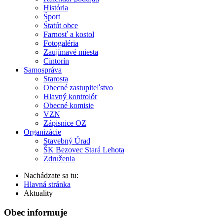
História
Šport
Štatút obce
Farnosť a kostol
Fotogaléria
Zaujímavé miesta
Cintorín
Samospráva
Starosta
Obecné zastupiteľstvo
Hlavný kontrolór
Obecné komisie
VZN
Zápisnice OZ
Organizácie
Stavebný Úrad
ŠK Bezovec Stará Lehota
Združenia
Nachádzate sa tu:
Hlavná stránka
Aktuality
Obec informuje