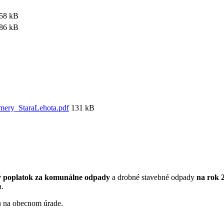
58 kB
86 kB
ry_StaraLehota.pdf
131 kB
 poplatok za komunálne odpady
a drobné stavebné odpady
na rok 
a.
u na obecnom úrade.